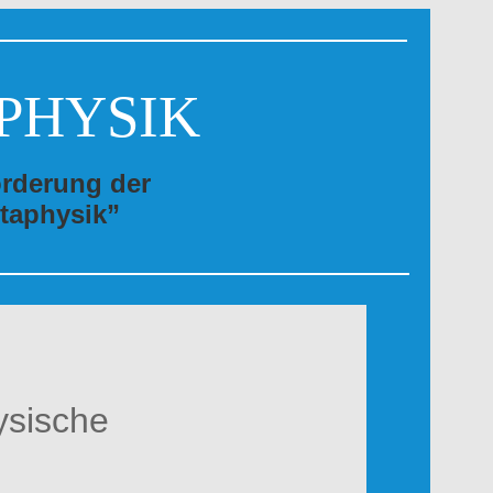
PHYSIK
örderung der
taphysik”
ysische