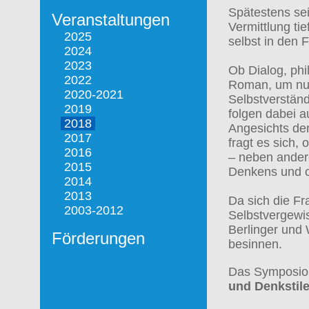
Spätestens sei
Veranstaltungen
Vermittlung ti
2025
selbst in den 
2024
2023
Ob Dialog, phi
2022
Roman, um nur 
2020-2021
Selbstverständ
2019
folgen dabei 
2018
Angesichts der
2017
fragt es sich,
2016
– neben ander
2015
Denkens und ob
2014
2013
Da sich die F
2003-2012
Selbstvergewis
Berlinger und
Förderungen
besinnen.
Das Symposi
und Denkstil