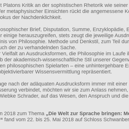
t Platons Kritik an der sophistischen Rhetorik wie seiner
efer metaphysischer Einsichten rückt die angemessene K
Fokus der Nachdenklichkeit.
losophischer Brief, Disputation, Summe, Enzyklopädie, 
einige herauszugreifen, stets zeugt die jeweilige Aus
nis von Philosophie. Methode und Denkstil, zum Teil durc
auch der zu verhandelnden Sache.
 Vielfalt an Ausdrucksformen, die Philosophie im Laufe 
 ob der akademisch-wissenschaftliche Stil unserer Gegen
en philosophischen Spielarten – eine unhintergehbare 
jektivierbarer Wissensvermittlung repräsentiert.
rage nach der adäquaten Ausdrucksform immer mit einer
serung verbindet, möchten wir sie zum Anlass nehmen, u
 Wiebke Schrader, auf das Wesen, den Anspruch und die
on 2018 zum Thema
„Die Welt zur Sprache bringen: 
e“
fand vom 22. bis 25. Mai 2018 auf Schloss Schwanberg