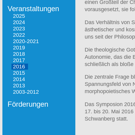
einen Großteil der Ch
Veranstaltungen
vorausgesetzt, sie fo
2025
Das Verhältnis von S
2024
2023
ästhetischer und kos
2022
uns seit der Philosop
2020-2021
2019
Die theologische Gott
2018
Autonomie, das die 
2017
schließlich als bloße 
2016
2015
Die zentrale Frage bl
2014
Spannungsfeld von N
2013
morphopoietisches We
2003-2012
Förderungen
Das Symposion 201
17. bis 20. Mai 2016
Schwanberg statt.