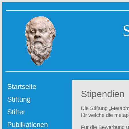
Startseite
Stipendien
Stiftung
Die Stiftung „Metaph
Stifter
für welche die meta
Publikationen
Für die Bewerbung u