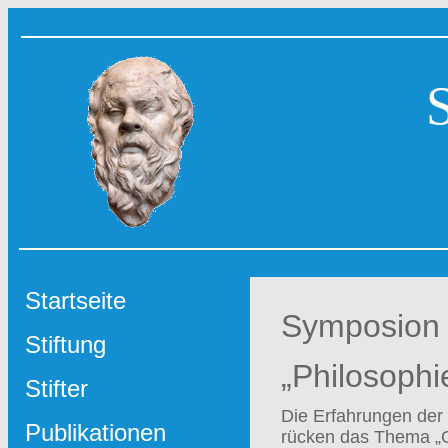
Startseite
Symposion
Stiftung
„Philosophi
Stifter
Die Erfahrungen der 
Publikationen
rücken das Thema „