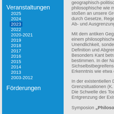
geographisch-politis
Veranstaltungen
philosophische wie 
stoßen an unsere Gre
2025
durch Gesetze, Rege
2024
Ab- und Ausgrenzun
2023
2022
Mit dem antiken Gege
2020-2021
einem philosophische
2019
Unendlichkeit, sonde
2018
Definition und Abgren
2017
Besonders Kant betr
2016
bestimmen. In der Na
2015
Sichselbstbegreifens.
2014
Erkenntnis wie etwa 
2013
2003-2012
In der existentielle
Grenzsituationen (K.
Förderungen
Die Schwelle des Tod
Entgrenzung der Exi
Symposion
„Philoso