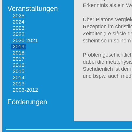
Erkenntnis als ein W
Veranstaltungen
2025
Über Platons Verglei
2024
Rezeption im christli
2023
Zeitalter (Le siècle
2022
2020-2021
scheint so in seinem
2019
2018
Problemgeschichtlic
2017
dabei die metaphysis
2016
Sachdienlich ist der
2015
und bspw. auch medi
2014
2013
2003-2012
Förderungen