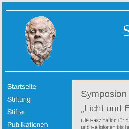
Startseite
Symposion
Stiftung
„Licht und 
Stifter
Die Faszination für 
Publikationen
und Religionen bis h