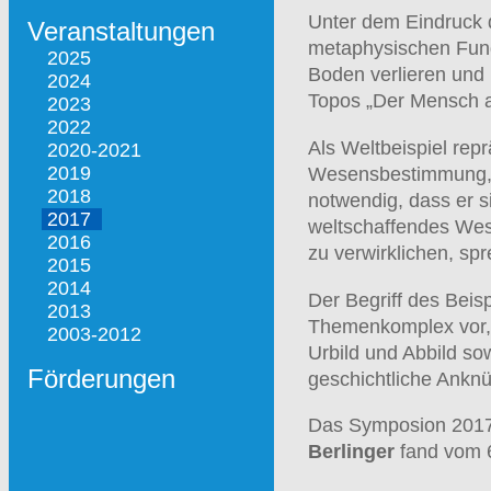
Unter dem Eindruck 
Veranstaltungen
metaphysischen Funda
2025
Boden verlieren und 
2024
Topos „Der Mensch a
2023
2022
Als Weltbeispiel rep
2020-2021
2019
Wesensbestimmung, er
2018
notwendig, dass er s
2017
weltschaffendes Wese
2016
zu verwirklichen, spr
2015
2014
Der Begriff des Beis
2013
Themenkomplex vor, 
2003-2012
Urbild und Abbild sow
Förderungen
geschichtliche Anknü
Das Symposion 20
Berlinger
fand vom 6