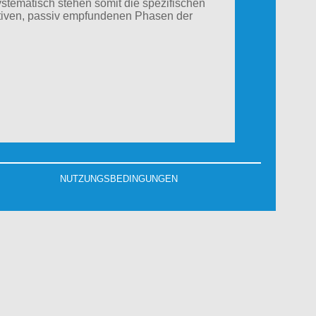
stematisch stehen somit die spezifischen
tiven, passiv empfundenen Phasen der
NUTZUNGSBEDINGUNGEN