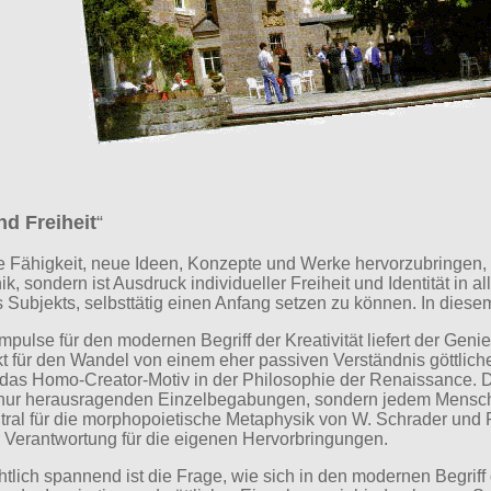
nd Freiheit
“
die Fähigkeit, neue Ideen, Konzepte und Werke hervorzubringen, 
k, sondern ist Ausdruck individueller Freiheit und Identität in a
Subjekts, selbsttätig einen Anfang setzen zu können. In diesem S
pulse für den modernen Begriff der Kreativität liefert der Gen
 für den Wandel von einem eher passiven Verständnis göttliche
det das Homo-Creator-Motiv in der Philosophie der Renaissance
ht nur herausragenden Einzelbegabungen, sondern jedem Mensch
tral für die morphopoietische Metaphysik von W. Schrader und R
 Verantwortung für die eigenen Hervorbringungen.
lich spannend ist die Frage, wie sich in den modernen Begriff d