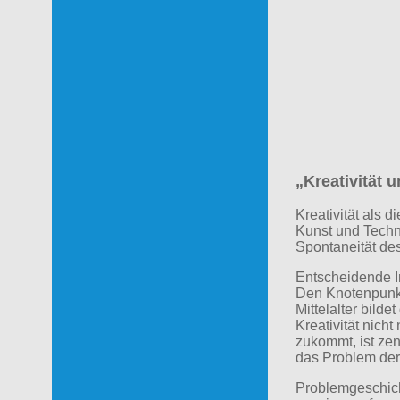
„
Kreativität u
Kreativität als 
Kunst und Techni
Spontaneität des 
Entscheidende Im
Den Knotenpunkt
Mittelalter bil
Kreativität nic
zukommt, ist zen
das Problem der
Problemgeschicht