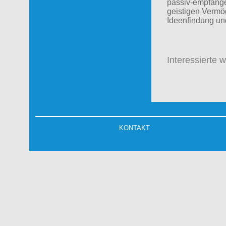
passiv-empfangen
geistigen Vermö
Ideenfindung und
Inte
ressierte 
KONTAKT