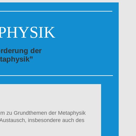
PHYSIK
örderung der
taphysik”
osium zu Grundthemen der Metaphysik
n Austausch, insbesondere auch des