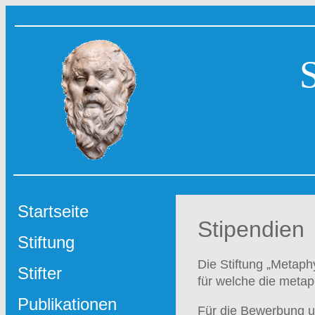
Startseite
Stipendien
Stiftung
Die Stiftung „Metaph
Stifter
für welche die meta
Publikationen
Für die Bewerbung u