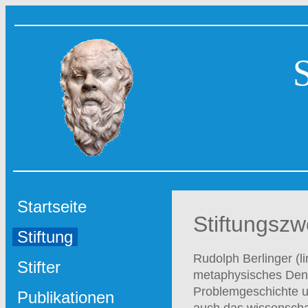
Startseite
Stiftungsz
Stiftung
Rudolph Berlinger (li
Stifter
metaphysisches Denke
Problemgeschichte u
Publikationen
auch das wissenschaf