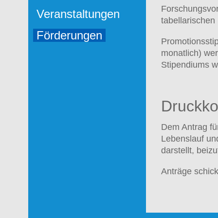
Forschungsvor
Veranstaltungen
tabellarischen
Förderungen
Promotionssti
monatlich) wer
Stipendiums we
Druckko
Dem Antrag für
Lebenslauf un
darstellt, beiz
Anträge schick