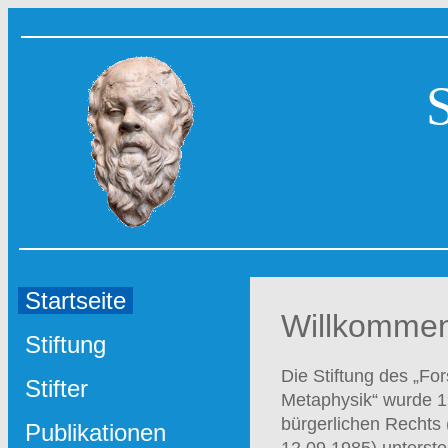
Startseite
Willkommen 
Stiftung
Die Stiftung des „F
Stifter
Metaphysik“ wurde 19
bürgerlichen Rechts 
Publikationen
12.09.1985) untersteh