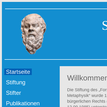
Startseite
Willkommen 
Stiftung
Die Stiftung des „F
Stifter
Metaphysik“ wurde 19
bürgerlichen Rechts 
Publikationen
12.09.1985) untersteh