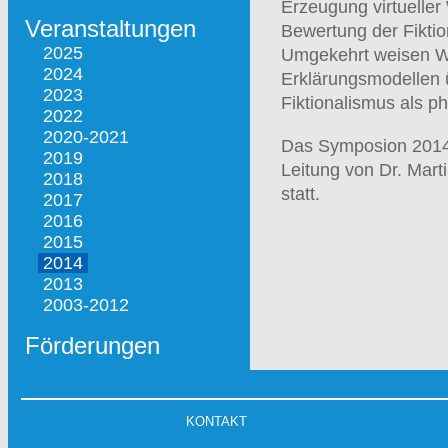
Erzeugung virtueller
Veranstaltungen
Bewertung der Fiktio
2025
Umgekehrt weisen Wir
2024
Erklärungsmodellen 
2023
Fiktionalismus als p
2022
2020-2021
Das Symposion 201
2019
Leitung von Dr. Mart
2018
statt.
2017
2016
2015
2014
2013
2003-2012
Förderungen
KONTAKT