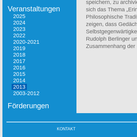
speichern, zu archiv
Veranstaltungen
sich das Thema „Erin
2025
Philosophische Tradi
2024
zeigen, dass Gedächt
2023
Selbstgegenwärtigkei
2022
Rudolph Berlinger u
2020-2021
Zusammenhang der Be
2019
2018
2017
2016
2015
2014
2013
2003-2012
Förderungen
KONTAKT