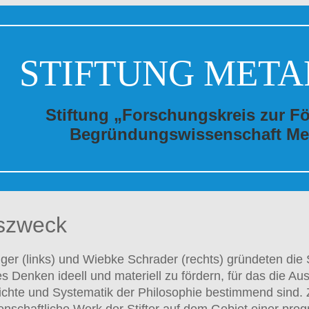
STIFTUNG META
Stiftung „Forschungskreis zur F
Begründungswissenschaft Me
gszweck
ger (links) und Wiebke Schrader (rechts) gründeten die St
 Denken ideell und materiell zu fördern, für das die Au
chte und Systematik der Philosophie bestimmend sind.
nschaftliche Werk der Stifter auf dem Gebiet einer pro