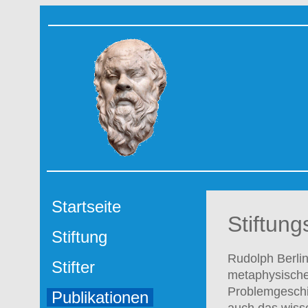
Startseite
Stiftun
Stiftung
Rudolph Berlin
Stifter
metaphysisches
Problemgeschi
Publikationen
auch das wisse