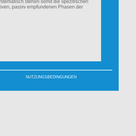
stematisch stehen somit die spezifischen
tiven, passiv empfundenen Phasen der
NUTZUNGSBEDINGUNGEN