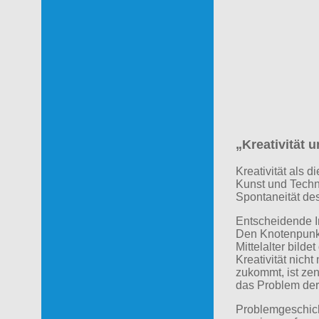
„
Kreativität u
Kreativität als 
Kunst und Techni
Spontaneität des 
Entscheidende Im
Den Knotenpunkt
Mittelalter bil
Kreativität nic
zukommt, ist zen
das Problem der
Problemgeschicht