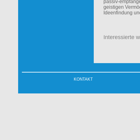
passiv-empfangen
geistigen Vermö
Ideenfindung und
Inte
ressierte 
KONTAKT