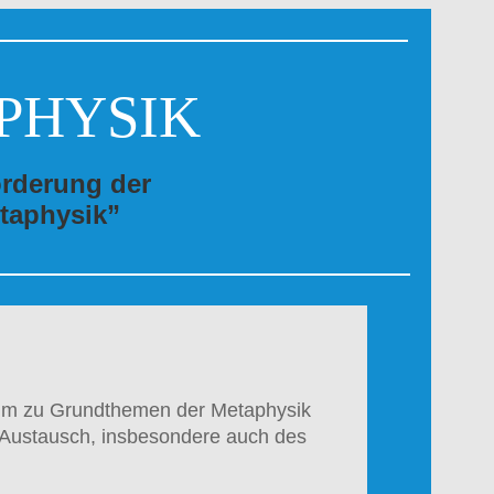
PHYSIK
örderung der
taphysik”
osium zu Grundthemen der Metaphysik
n Austausch, insbesondere auch des