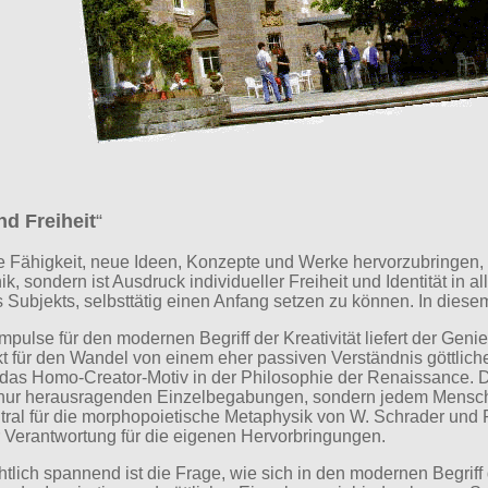
nd Freiheit
“
die Fähigkeit, neue Ideen, Konzepte und Werke hervorzubringen, 
k, sondern ist Ausdruck individueller Freiheit und Identität in a
Subjekts, selbsttätig einen Anfang setzen zu können. In diesem S
pulse für den modernen Begriff der Kreativität liefert der Gen
 für den Wandel von einem eher passiven Verständnis göttliche
det das Homo-Creator-Motiv in der Philosophie der Renaissance
ht nur herausragenden Einzelbegabungen, sondern jedem Mensch
tral für die morphopoietische Metaphysik von W. Schrader und R
 Verantwortung für die eigenen Hervorbringungen.
lich spannend ist die Frage, wie sich in den modernen Begriff d