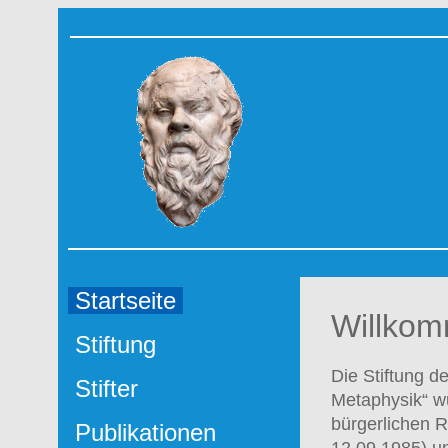
Startseite
Willkom
Stiftung
Die Stiftung d
Stifter
Metaphysik“ wu
bürgerlichen R
Publikationen
12.09.1985) un