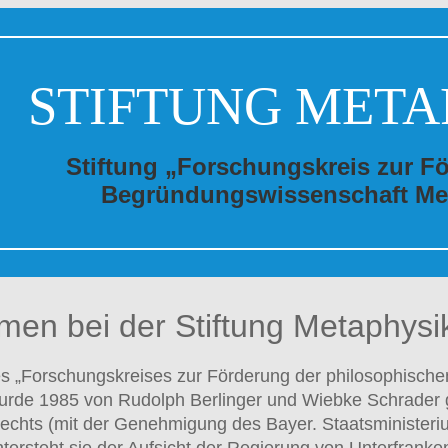
STIFTUNG META
Stiftung „Forschungskreis zur F
Begründungswissenschaft Me
men bei der Stiftung Metaphysi
es „Forschungskreises zur Förderung der philosophisch
rde 1985 von Rudolph Berlinger und Wiebke Schrader geg
echts (mit der Genehmigung des Bayer. Staatsministeriu
tersteht sie der Aufsicht der Regierung von Unterfranken.