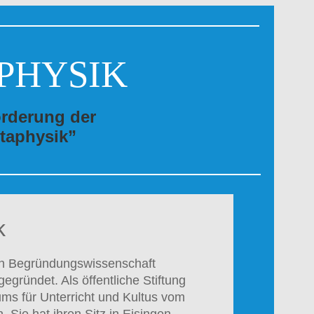
PHYSIK
örderung der
taphysik”
k
en Begründungswissenschaft
ründet. Als öffentliche Stiftung
ms für Unterricht und Kultus vom
 Sie hat ihren Sitz in Eisingen.