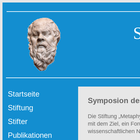
Startseite
Symposion de
Stiftung
Die Stiftung „Metaph
Stifter
mit dem Ziel, ein Fo
wissenschaftlichen 
Publikationen