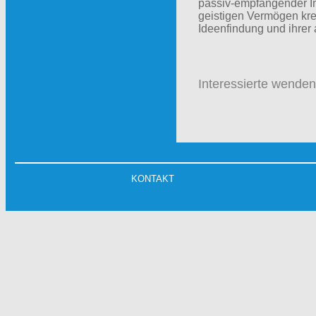
passiv-empfangender In
geistigen Vermögen kr
Ideenfindung und ihrer 
Inte
ressierte wenden 
KONTAKT